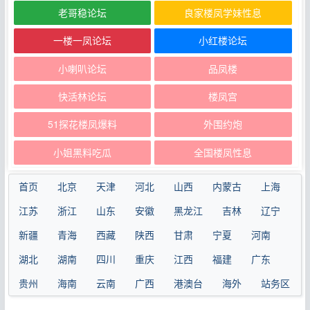
老哥稳论坛
良家楼凤学妹性息
一楼一凤论坛
小红楼论坛
小喇叭论坛
品凤楼
快活林论坛
楼凤宫
51探花楼凤爆料
外围约炮
小姐黑料吃瓜
全国楼凤性息
首页
北京
天津
河北
山西
内蒙古
上海
江苏
浙江
山东
安徽
黑龙江
吉林
辽宁
新疆
青海
西藏
陕西
甘肃
宁夏
河南
湖北
湖南
四川
重庆
江西
福建
广东
贵州
海南
云南
广西
港澳台
海外
站务区