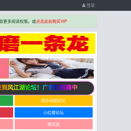
登录
取更多阅读权限。或
点击此处购买VIP
到风江湖论坛！广告位招商中
娱乐地图论坛
小红楼论坛
楼凤宫