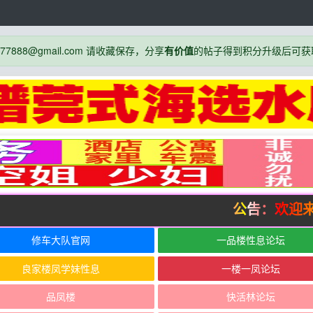
888@gmail.com 请收藏保存，分享
有价值
的帖子得到积分升级后可获
公告：欢迎来
修车大队官网
一品楼性息论坛
良家楼凤学妹性息
一楼一凤论坛
品凤楼
快活林论坛