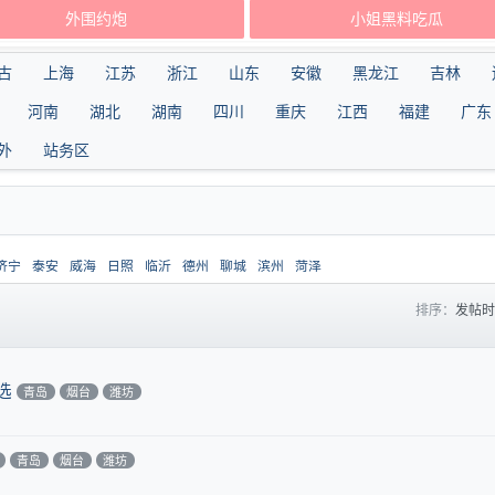
外围约炮
小姐黑料吃瓜
古
上海
江苏
浙江
山东
安徽
黑龙江
吉林
河南
湖北
湖南
四川
重庆
江西
福建
广东
外
站务区
济宁
泰安
威海
日照
临沂
德州
聊城
滨州
菏泽
排序：
发帖
选
青岛
烟台
潍坊
青岛
烟台
潍坊