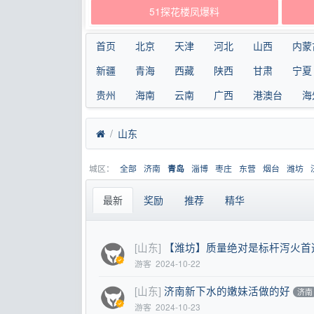
51探花楼凤爆料
首页
北京
天津
河北
山西
内蒙
新疆
青海
西藏
陕西
甘肃
宁夏
贵州
海南
云南
广西
港澳台
海
山东
城区：
全部
济南
淄博
枣庄
东营
烟台
潍坊
青岛
最新
奖励
推荐
精华
[山东]
【潍坊】质量绝对是标杆泻火首
游客
2024-10-22
[山东]
济南新下水的嫩妹活做的好
济南
游客
2024-10-23