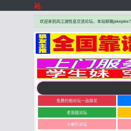
欢迎来到风江湖性息交流论坛，本站邮箱jakejake777
免费约炮论坛一品探花
老哥稳论坛
小喇叭论坛