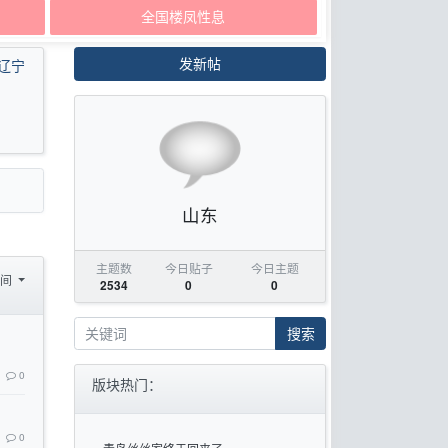
全国楼凤性息
发新帖
辽宁
山东
主题数
今日贴子
今日主题
时间
2534
0
0
搜索
0
版块热门：
0